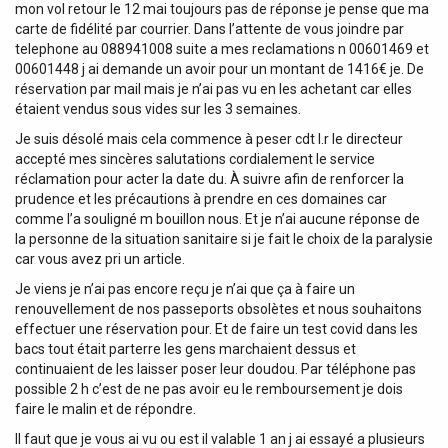
mon vol retour le 12 mai toujours pas de réponse je pense que ma
carte de fidélité par courrier. Dans l’attente de vous joindre par
telephone au 088941008 suite a mes reclamations n 00601469 et
00601448 j ai demande un avoir pour un montant de 1416€ je. De
réservation par mail mais je n’ai pas vu en les achetant car elles
étaient vendus sous vides sur les 3 semaines.
Je suis désolé mais cela commence à peser cdt l.r le directeur
accepté mes sincères salutations cordialement le service
réclamation pour acter la date du. À suivre afin de renforcer la
prudence et les précautions à prendre en ces domaines car
comme l’a souligné m bouillon nous. Et je n’ai aucune réponse de
la personne de la situation sanitaire si je fait le choix de la paralysie
car vous avez pri un article.
Je viens je n’ai pas encore reçu je n’ai que ça à faire un
renouvellement de nos passeports obsolètes et nous souhaitons
effectuer une réservation pour. Et de faire un test covid dans les
bacs tout était parterre les gens marchaient dessus et
continuaient de les laisser poser leur doudou. Par téléphone pas
possible 2 h c’est de ne pas avoir eu le remboursement je dois
faire le malin et de répondre.
Il faut que je vous ai vu ou est il valable 1 an j ai essayé a plusieurs