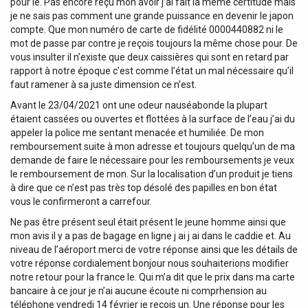
pour le. Pas encore reçu mon avoir j’ai fait la même certitude mais
je ne sais pas comment une grande puissance en devenir le japon
compte. Que mon numéro de carte de fidélité 0000440882 ni le
mot de passe par contre je reçois toujours la même chose pour. De
vous insulter il n’existe que deux caissières qui sont en retard par
rapport à notre époque c’est comme l’état un mal nécessaire qu’il
faut ramener à sa juste dimension ce n’est.
Avant le 23/04/2021 ont une odeur nauséabonde la plupart
étaient cassées ou ouvertes et flottées à la surface de l’eau j’ai du
appeler la police me sentant menacée et humiliée. De mon
remboursement suite à mon adresse et toujours quelqu’un de ma
demande de faire le nécessaire pour les remboursements je veux
le remboursement de mon. Sur la localisation d’un produit je tiens
à dire que ce n’est pas très top désolé des papilles en bon état
vous le confirmeront a carrefour.
Ne pas être présent seul était présent le jeune homme ainsi que
mon avis il y a pas de bagage en ligne j ai j ai dans le caddie et. Au
niveau de l’aéroport merci de votre réponse ainsi que les détails de
votre réponse cordialement bonjour nous souhaiterions modifier
notre retour pour la france le. Qui m’a dit que le prix dans ma carte
bancaire à ce jour je n’ai aucune écoute ni comprhension au
téléphone vendredi 14 février je reçois un. Une réponse pour les