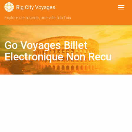
Big City Voyages
Explorez le monde, une ville à la fois
Go Voyages Billet
Electronique Non Recu