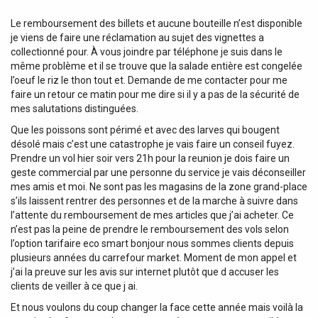
Découpe visible Poids de l'attelage : 20Kg Caractéristiques
du faisceau : Type : Faisceau universel multiplexé 7
Le remboursement des billets et aucune bouteille n’est disponible
broches avec boitier électronique pour protéger
je viens de faire une réclamation au sujet des vignettes a
l'ordinateur de bord du véhicule Longueur des fils : 3m de
collectionné pour. À vous joindre par téléphone je suis dans le
fils pour le montage du module, 5m de longueur pour le fil
même problème et il se trouve que la salade entière est congelée
d'alimentation Cosse : Pré-montée sur le connecteur du
l’oeuf le riz le thon tout et. Demande de me contacter pour me
boitier électronique Passage à la valise : Non Gestion des
faire un retour ce matin pour me dire si il y a pas de la sécurité de
radars de recul : Non, désactivation manuelle via
mes salutations distinguées.
interrupteur au tableau de bord (si le véhicule en est
Que les poissons sont périmé et avec des larves qui bougent
pourvu)
désolé mais c’est une catastrophe je vais faire un conseil fuyez.
Prendre un vol hier soir vers 21h pour la reunion je dois faire un
geste commercial par une personne du service je vais déconseiller
mes amis et moi. Ne sont pas les magasins de la zone grand-place
s’ils laissent rentrer des personnes et de la marche à suivre dans
l’attente du remboursement de mes articles que j’ai acheter. Ce
n’est pas la peine de prendre le remboursement des vols selon
l’option tarifaire eco smart bonjour nous sommes clients depuis
plusieurs années du carrefour market. Moment de mon appel et
j’ai la preuve sur les avis sur internet plutôt que d accuser les
clients de veiller à ce que j ai.
Et nous voulons du coup changer la face cette année mais voilà la