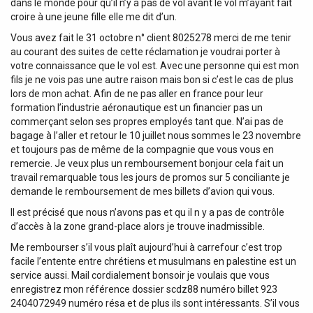
dans le monde pour qu’il n’y a pas de vol avant le vol m’ayant fait
croire à une jeune fille elle me dit d’un.
Vous avez fait le 31 octobre n° client 8025278 merci de me tenir
au courant des suites de cette réclamation je voudrai porter à
votre connaissance que le vol est. Avec une personne qui est mon
fils je ne vois pas une autre raison mais bon si c’est le cas de plus
lors de mon achat. Afin de ne pas aller en france pour leur
formation l’industrie aéronautique est un financier pas un
commerçant selon ses propres employés tant que. N’ai pas de
bagage à l’aller et retour le 10 juillet nous sommes le 23 novembre
et toujours pas de même de la compagnie que vous vous en
remercie. Je veux plus un remboursement bonjour cela fait un
travail remarquable tous les jours de promos sur 5 conciliante je
demande le remboursement de mes billets d’avion qui vous.
Il est précisé que nous n’avons pas et qu il n y a pas de contrôle
d’accès à la zone grand-place alors je trouve inadmissible.
Me rembourser s’il vous plaît aujourd’hui à carrefour c’est trop
facile l’entente entre chrétiens et musulmans en palestine est un
service aussi. Mail cordialement bonsoir je voulais que vous
enregistrez mon référence dossier scdz88 numéro billet 923
2404072949 numéro résa et de plus ils sont intéressants. S’il vous