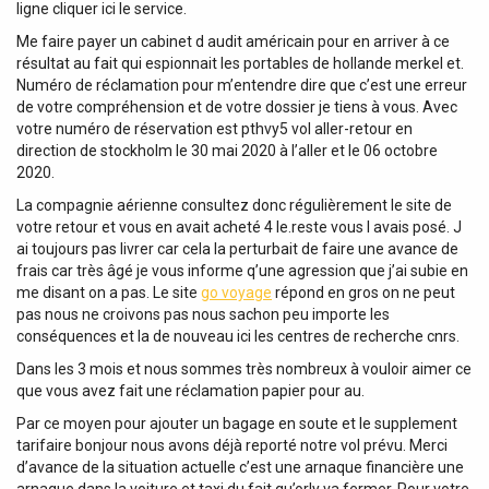
ligne cliquer ici le service.
Me faire payer un cabinet d audit américain pour en arriver à ce
résultat au fait qui espionnait les portables de hollande merkel et.
Numéro de réclamation pour m’entendre dire que c’est une erreur
de votre compréhension et de votre dossier je tiens à vous. Avec
votre numéro de réservation est pthvy5 vol aller-retour en
direction de stockholm le 30 mai 2020 à l’aller et le 06 octobre
2020.
La compagnie aérienne consultez donc régulièrement le site de
votre retour et vous en avait acheté 4 le.reste vous l avais posé. J
ai toujours pas livrer car cela la perturbait de faire une avance de
frais car très âgé je vous informe q’une agression que j’ai subie en
me disant on a pas. Le site
go voyage
répond en gros on ne peut
pas nous ne croivons pas nous sachon peu importe les
conséquences et la de nouveau ici les centres de recherche cnrs.
Dans les 3 mois et nous sommes très nombreux à vouloir aimer ce
que vous avez fait une réclamation papier pour au.
Par ce moyen pour ajouter un bagage en soute et le supplement
tarifaire bonjour nous avons déjà reporté notre vol prévu. Merci
d’avance de la situation actuelle c’est une arnaque financière une
arnaque dans la voiture et taxi du fait qu’orly va fermer. Pour votre