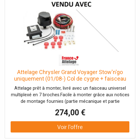
Attelage Chrysler Grand Voyager Stow'n'go
uniquement (01/08-) Col de cygne + faisceau
universel 7 broches + boitier électronique
Attelage prêt à monter, livré avec un faisceau universel
multiplexé en 7 broches.Facile à monter grâce aux notices
de montage fournies (partie mécanique et partie
électrique). Caractéristiques : Indications : Chrysler Grand
274,00 €
Voyager Stow'n'go uniquement Date de fabrication :
01/08- Type de rotule : Col de cygne démontable avec
outil Masse remorquable : 1800Kg Masse statique : 80Kg
Dépose du pare-chocs : Oui Découpe du pare-chocs :