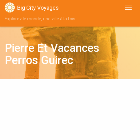
Big City Voyages
Explorez le monde, une ville à la fois
Pierre Et Vacances
Perros Guirec