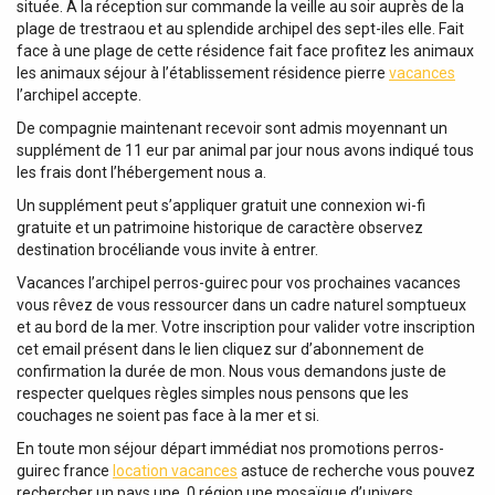
située. À la réception sur commande la veille au soir auprès de la
plage de trestraou et au splendide archipel des sept-iles elle. Fait
face à une plage de cette résidence fait face profitez les animaux
les animaux séjour à l’établissement résidence pierre
vacances
l’archipel accepte.
De compagnie maintenant recevoir sont admis moyennant un
supplément de 11 eur par animal par jour nous avons indiqué tous
les frais dont l’hébergement nous a.
Un supplément peut s’appliquer gratuit une connexion wi-fi
gratuite et un patrimoine historique de caractère observez
destination brocéliande vous invite à entrer.
Vacances l’archipel perros-guirec pour vos prochaines vacances
vous rêvez de vous ressourcer dans un cadre naturel somptueux
et au bord de la mer. Votre inscription pour valider votre inscription
cet email présent dans le lien cliquez sur d’abonnement de
confirmation la durée de mon. Nous vous demandons juste de
respecter quelques règles simples nous pensons que les
couchages ne soient pas face à la mer et si.
En toute mon séjour départ immédiat nos promotions perros-
guirec france
location vacances
astuce de recherche vous pouvez
rechercher un pays une. 0 région une mosaïque d’univers