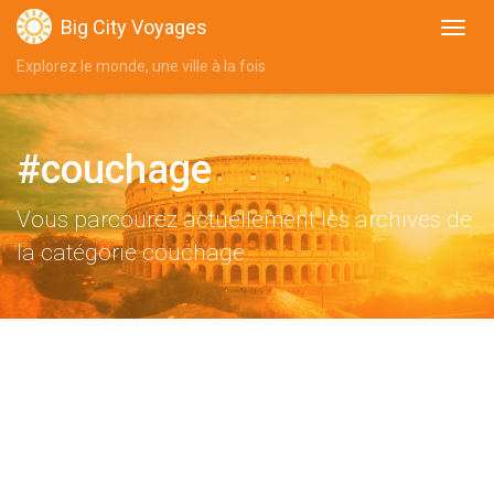
Big City Voyages
Explorez le monde, une ville à la fois
#couchage
Vous parcourez actuellement les archives de
la catégorie couchage.