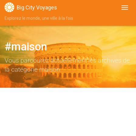
Big City Voyages
Explorez le monde, une ville à la fois
#maison
Vous parcourez actuellement les archives de
la catégorie maison.