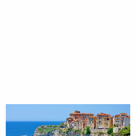
Location
Maison
De
Vacances
Corse