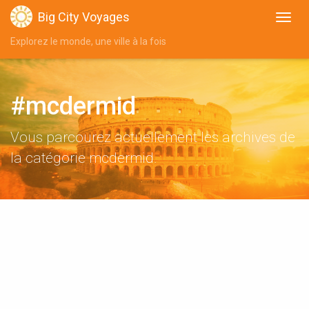
Big City Voyages
Explorez le monde, une ville à la fois
#mcdermid
Vous parcourez actuellement les archives de
la catégorie mcdermid.