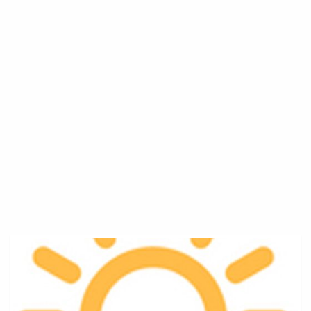
Voyages
De
Noces
Val
Mcdermid