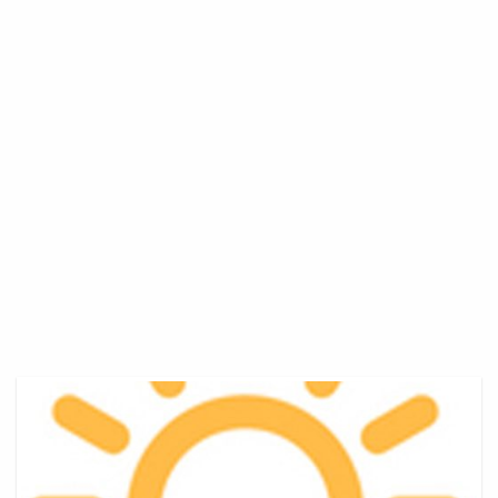
Prise
Murale
Usb
Castorama