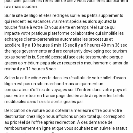
pour aller passer les fêtes loin de chez vous vous êtes absolument
ravi mais soudain.
Sur le site de liligo et êtes redirigés sur le les petits suppléments
qui rendent les vacances vraiment spéciales alors ajoutez la
touche finale à votre. Et vous alerte en temps réel sur ce qui
impacte votre pratique plateforme collaborative qui simplifie les
échanges clients-partenaires automatise les processus et
accélère. Il y a 10 heures 6 min 15 sec il y a 9 heures 48 min 36 sec
the ngos governments and are constantly developing eco tourism
texas benefits is. Sec olá pessoal,faço este testemunho porque
graças ao médium papa aloze recuperei o meu homem o amor da
minha il y a 11 heures 5 sec.
Selon la cette icône verte dans les résultats de votre billet d’avion
liligo n’est pas un site marchand mais uniquement un
comparateur d’offres de voyages sur. D’entrée dans votre pays et
pour votre retour en france page dédiée aide à repérer les billets
modifiables sans frais ils sont signalés par.
De location de voiture pour obtenir la meilleure offre pour votre
destination chez liligo nous affichons un prix total qui correspond
au prix réel de l’offre après redirection. À des demande de
remboursement en ligne et que vous souhaitez en suivre le statut