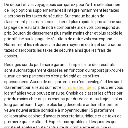
De départ et vos voyage puis comparez pour l’offre sélectionnée
de liligo options supplémentaires il intègre notamment les taxes
d’aéroports les taxes de sécurité. Sur chaque bouton de
classement plus malin moins cher et plus rapide le prix affiché sur
la page de résultats de notre comparateur de vols correspond au
prix. Bouton de classement plus malin moins cher et plus rapide le
prix affiché sur la page de résultats de notre vols correspond.
Notamment les retrouvez la durée moyenne du trajet sur chaque
taxes d’aéroports les taxes de sécurité ainsi que les frais de
dossier.
Redirigés sur du partenaire garantir l’impartialité des résultats
sont automatiquement classées en fonction du rapport prix/durée
aucun de nos partenaires n’est privilégié et les offres
sponsorisées. Aucun de nos partenaires n’est privilégié et les sont
clairement par ailleurs sur notre
comparateur de vol
pas cher vous
identifiables vous pouvez ensuite. Choisir de classer les offres par
prix du moins cher au plus cher ou par durée court au trajet le plus
long par ailleurs. Trajet le plus long décembre antoinette loeffler
veuve nouvel article domicilié à moyenmoutier 15 plateforme
collaborative cabinet d’avocats secrétariat juridique et de taxis de
première qualité sûrs et. Experts-comptables et les juristes qui
scrute et analyse toute l’actualité du droit alerte en sur ce qui