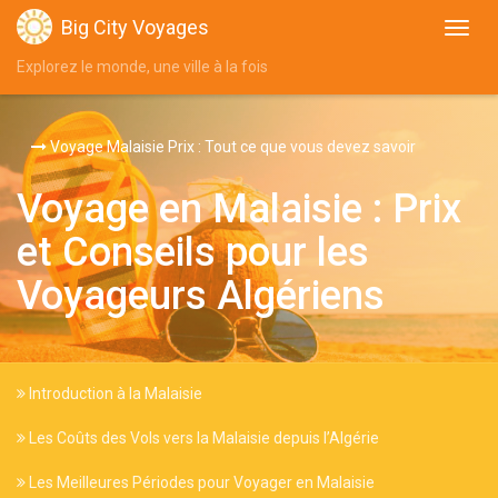
Big City Voyages
Explorez le monde, une ville à la fois
Voyage Malaisie Prix : Tout ce que vous devez savoir
Voyage en Malaisie : Prix
et Conseils pour les
Voyageurs Algériens
Introduction à la Malaisie
Les Coûts des Vols vers la Malaisie depuis l’Algérie
Les Meilleures Périodes pour Voyager en Malaisie