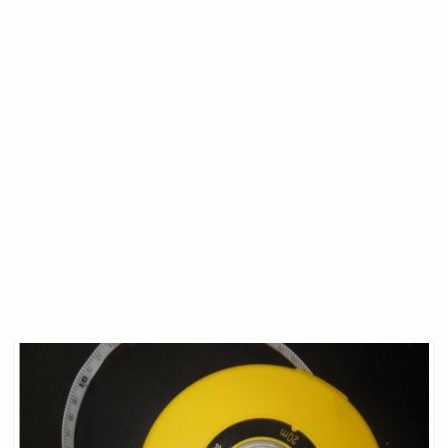
Vacances
Irlande
Aout