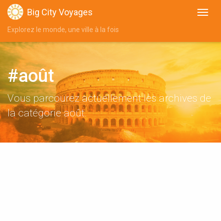
Big City Voyages
Explorez le monde, une ville à la fois
#août
Vous parcourez actuellement les archives de
la catégorie août.